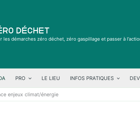
Zéro Déchet
ir les démarches zéro déchet, zéro gaspillage et passer à l’acti
DA
PRO
LE LIEU
INFOS PRATIQUES
DEV
ce enjeux climat/énergie