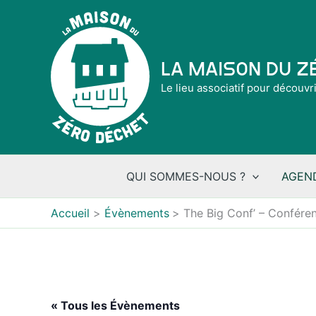
Aller
au
contenu
La Maison du 
Le lieu associatif pour découvr
QUI SOMMES-NOUS ?
AGEN
Accueil
Évènements
The Big Conf’ – Conféren
« Tous les Évènements