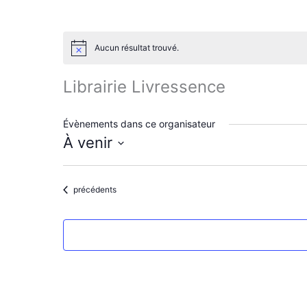
Aucun résultat trouvé.
N
o
t
Librairie Livressence
i
c
e
Évènements dans ce organisateur
À venir
S
é
l
Évènements
précédents
e
c
t
i
o
n
n
e