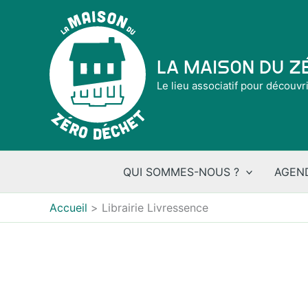
Aller
au
contenu
La Maison du 
Le lieu associatif pour découvr
QUI SOMMES-NOUS ?
AGEN
Accueil
Librairie Livressence