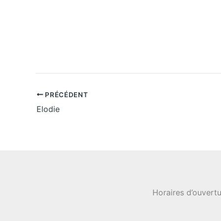
z
u
n
e
d
a
t
e
.
PRÉCÉDENT
Elodie
Horaires d’ouvertu