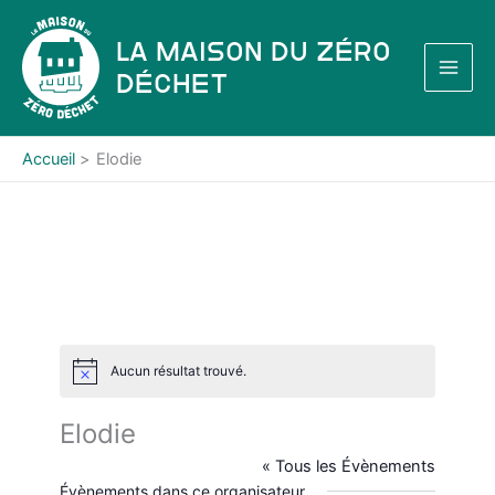
Aller
au
La Maison du Zéro
contenu
Déchet
Accueil
Elodie
Aucun résultat trouvé.
N
o
t
Elodie
i
c
« Tous les Évènements
e
Évènements dans ce organisateur