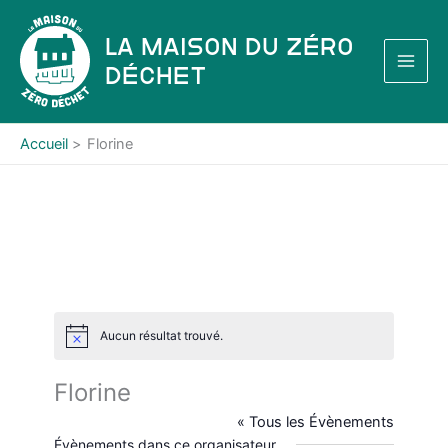
Aller
au
La Maison du Zéro
contenu
Déchet
Accueil
Florine
Aucun résultat trouvé.
N
o
t
Florine
i
c
« Tous les Évènements
e
Évènements dans ce organisateur