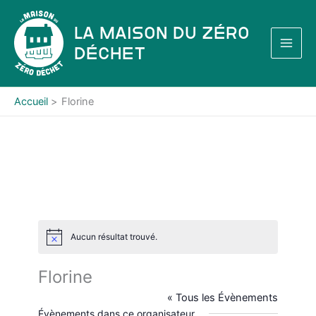
Aller
au
La Maison du Zéro
contenu
Déchet
Accueil
Florine
Aucun résultat trouvé.
N
o
t
Florine
i
c
« Tous les Évènements
e
Évènements dans ce organisateur