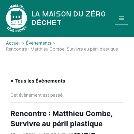
Aller
au
La Maison du Zéro
contenu
Déchet
Accueil
Évènements
Rencontre : Matthieu Combe, Survivre au péril plastique
« Tous les Évènements
Cet évènement est passé.
Rencontre : Matthieu Combe,
Survivre au péril plastique