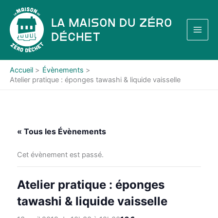
Aller
au
La Maison du Zéro
contenu
Déchet
Accueil
Évènements
Atelier pratique : éponges tawashi & liquide vaisselle
« Tous les Évènements
Cet évènement est passé.
Atelier pratique : éponges
tawashi & liquide vaisselle