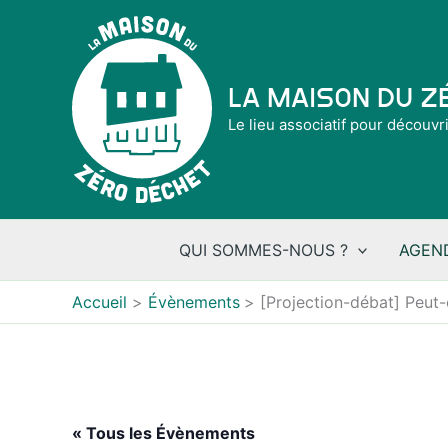
Aller
au
contenu
La Maison du 
Le lieu associatif pour découvr
QUI SOMMES-NOUS ?
AGEN
Accueil
Évènements
[Projection-débat] Peut-
« Tous les Évènements