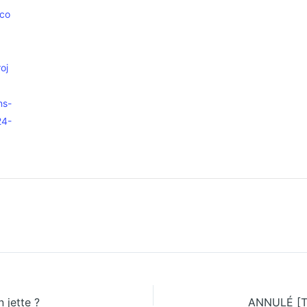
.co
oj
ns-
24-
o
 jette ?