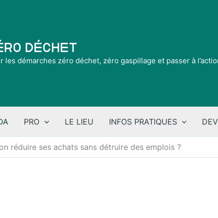
Zéro Déchet
ir les démarches zéro déchet, zéro gaspillage et passer à l’acti
DA
PRO
LE LIEU
INFOS PRATIQUES
DEV
on réduire ses achats sans détruire des emplois ?