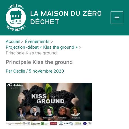
Aller
au
La Maison du Zéro
contenu
Déchet
Accueil
Évènements
Projection-débat « Kiss the ground »
Principale Kiss the ground
Principale Kiss the ground
Par
Cecile
/
5 novembre 2020