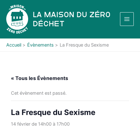
Aller
au
La Maison du Zéro
contenu
Déchet
Accueil
Évènements
La Fresque du Sexisme
« Tous les Évènements
Cet évènement est passé.
La Fresque du Sexisme
14 février de 14h00
à
17h00