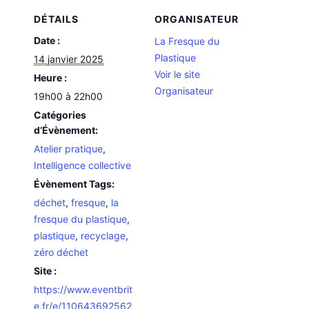
DÉTAILS
ORGANISATEUR
Date :
La Fresque du
Plastique
14 janvier 2025
Voir le site
Heure :
Organisateur
19h00 à 22h00
Catégories
d’Évènement:
Atelier pratique
,
Intelligence collective
Évènement Tags:
déchet
,
fresque
,
la
fresque du plastique
,
plastique
,
recyclage
,
zéro déchet
Site :
https://www.eventbrit
e.fr/e/110643692562