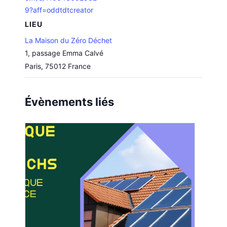
9?aff=oddtdtcreator
LIEU
La Maison du Zéro Déchet
1, passage Emma Calvé
Paris
,
75012
France
Évènements liés