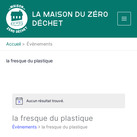
Aller
au
La Maison du Zéro
contenu
Déchet
Accueil
Évènements
la fresque du plastique
Aucun résultat trouvé.
N
o
t
la fresque du plastique
i
c
Évènements
la fresque du plastique
e