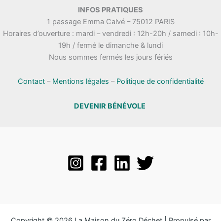
.
INFOS PRATIQUES
t
n
1 passage Emma Calvé – 75012 PARIS
a
e
Horaires d’ouverture : mardi – vendredi : 12h-20h / samedi : 10h-
t
m
19h / fermé le dimanche & lundi
i
e
Nous sommes fermés les jours fériés
o
n
n
t
s
Contact
–
Mentions légales
–
Politique de confidentialité
DEVENIR BÉNÉVOLE
Copyright © 2026 La Maison du Zéro Déchet | Propulsé par