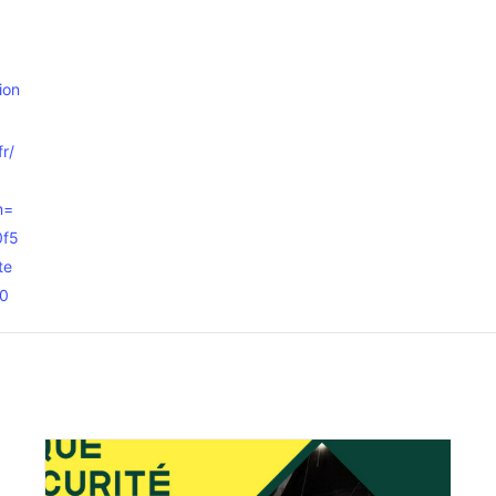
ion
fr/
n=
0f5
te
20