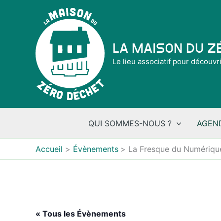
Aller
au
contenu
La Maison du 
Le lieu associatif pour découvr
QUI SOMMES-NOUS ?
AGEN
Accueil
Évènements
La Fresque du Numériqu
« Tous les Évènements