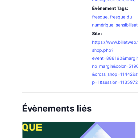
Évènement Tags:
fresque
,
fresque du
numérique
,
sensibilisat
Site :
https://www.billetweb.
shop.php?
event=888190&margi
no_margin&color=519
&cross_shop=11442&s
p=1&session=113597
Évènements liés