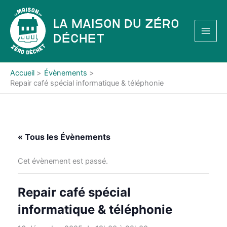
Aller
au
La Maison du Zéro
contenu
Déchet
Accueil
Évènements
Repair café spécial informatique & téléphonie
« Tous les Évènements
Cet évènement est passé.
Repair café spécial
informatique & téléphonie