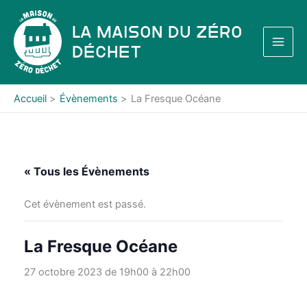
Aller
au
La Maison du Zéro
contenu
Déchet
Accueil
Évènements
La Fresque Océane
« Tous les Évènements
Cet évènement est passé.
La Fresque Océane
27 octobre 2023 de 19h00
à
22h00