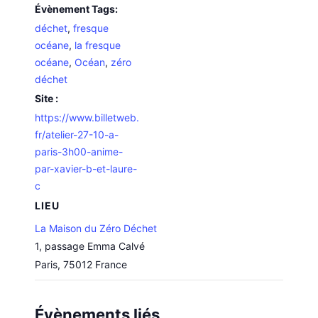
Évènement Tags:
déchet
,
fresque
océane
,
la fresque
océane
,
Océan
,
zéro
déchet
Site :
https://www.billetweb.
fr/atelier-27-10-a-
paris-3h00-anime-
par-xavier-b-et-laure-
c
LIEU
La Maison du Zéro Déchet
1, passage Emma Calvé
Paris
,
75012
France
Évènements liés