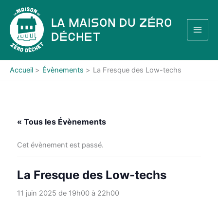
Aller
au
La Maison du Zéro
contenu
Déchet
Accueil
Évènements
La Fresque des Low-techs
« Tous les Évènements
Cet évènement est passé.
La Fresque des Low-techs
11 juin 2025 de 19h00
à
22h00