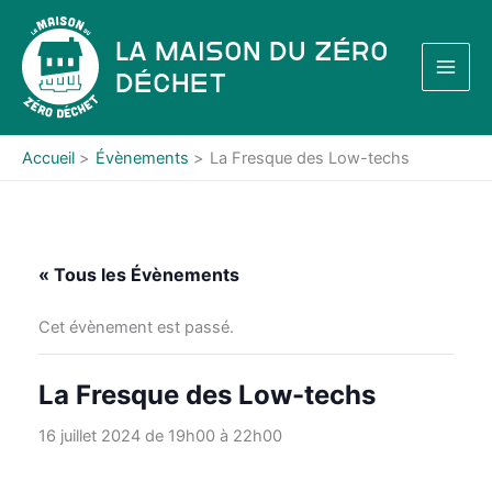
Aller
au
La Maison du Zéro
contenu
Déchet
Accueil
Évènements
La Fresque des Low-techs
« Tous les Évènements
Cet évènement est passé.
La Fresque des Low-techs
16 juillet 2024 de 19h00
à
22h00