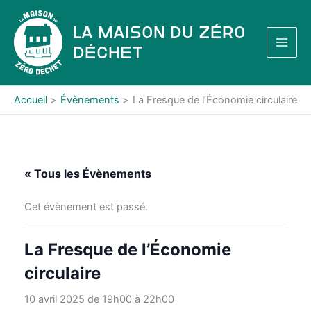
Aller
au
La Maison du Zéro
contenu
Déchet
Accueil
Évènements
La Fresque de l’Économie circulaire
« Tous les Évènements
Cet évènement est passé.
La Fresque de l’Économie
circulaire
10 avril 2025 de 19h00
à
22h00