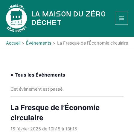
Aller
au
La Maison du Zéro
contenu
Déchet
Accueil
Évènements
La Fresque de l’Économie circulaire
« Tous les Évènements
Cet évènement est passé.
La Fresque de l’Économie
circulaire
15 février 2025 de 10h15
à
13h15