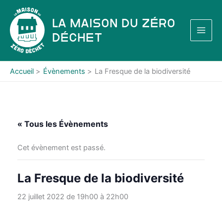
Aller
au
La Maison du Zéro
contenu
Déchet
Accueil
Évènements
La Fresque de la biodiversité
« Tous les Évènements
Cet évènement est passé.
La Fresque de la biodiversité
22 juillet 2022 de 19h00
à
22h00