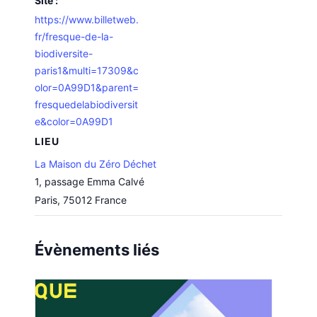
Site :
https://www.billetweb.
fr/fresque-de-la-
biodiversite-
paris1&multi=17309&c
olor=0A99D1&parent=
fresquedelabiodiversit
e&color=0A99D1
LIEU
La Maison du Zéro Déchet
1, passage Emma Calvé
Paris
,
75012
France
Évènements liés