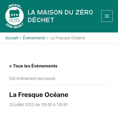
Aller
au
La Maison du Zéro
contenu
Déchet
Accueil
Évènements
La Fresque Océane
« Tous les Évènements
Cet évènement est passé.
La Fresque Océane
23 juillet 2022 de 10h30
à
13h30