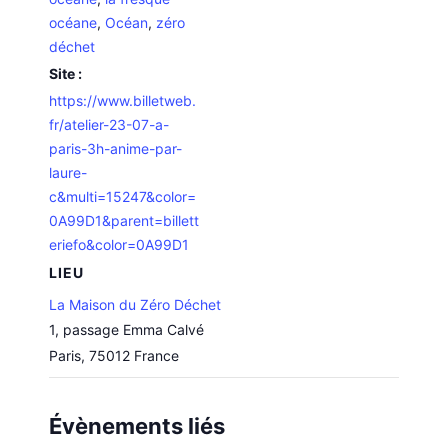
océane
,
Océan
,
zéro
déchet
Site :
https://www.billetweb.
fr/atelier-23-07-a-
paris-3h-anime-par-
laure-
c&multi=15247&color=
0A99D1&parent=billett
eriefo&color=0A99D1
LIEU
La Maison du Zéro Déchet
1, passage Emma Calvé
Paris
,
75012
France
Évènements liés