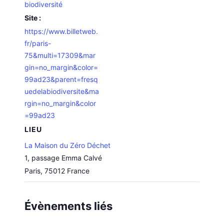
biodiversité
Site :
https://www.billetweb.
fr/paris-
75&multi=17309&mar
gin=no_margin&color=
99ad23&parent=fresq
uedelabiodiversite&ma
rgin=no_margin&color
=99ad23
LIEU
La Maison du Zéro Déchet
1, passage Emma Calvé
Paris
,
75012
France
Évènements liés