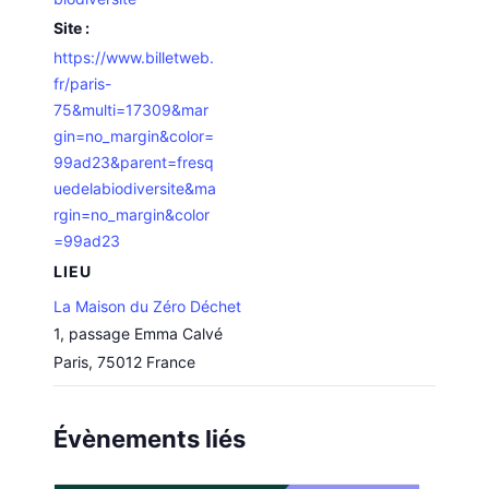
Site :
https://www.billetweb.
fr/paris-
75&multi=17309&mar
gin=no_margin&color=
99ad23&parent=fresq
uedelabiodiversite&ma
rgin=no_margin&color
=99ad23
LIEU
La Maison du Zéro Déchet
1, passage Emma Calvé
Paris
,
75012
France
Évènements liés