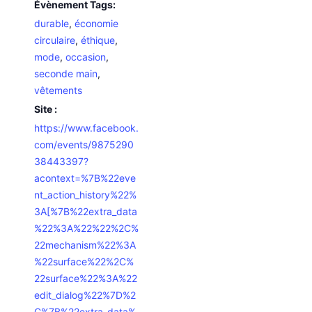
Évènement Tags:
durable
,
économie
circulaire
,
éthique
,
mode
,
occasion
,
seconde main
,
vêtements
Site :
https://www.facebook.
com/events/9875290
38443397?
acontext=%7B%22eve
nt_action_history%22%
3A[%7B%22extra_data
%22%3A%22%22%2C%
22mechanism%22%3A
%22surface%22%2C%
22surface%22%3A%22
edit_dialog%22%7D%2
C%7B%22extra_data%