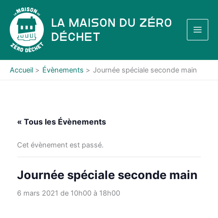
Aller
au
La Maison du Zéro
contenu
Déchet
Accueil
Évènements
Journée spéciale seconde main
« Tous les Évènements
Cet évènement est passé.
Journée spéciale seconde main
6 mars 2021 de 10h00
à
18h00