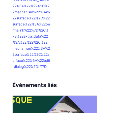
22%3A%22%22%2C%2
2mechanism%22%3A%
22surface%22%2C%22
surface%22%3A%22pe
rmalink%22%7D%2C%
7B%22extra_data%22
%3A%22%22%2C%22
mechanism%22%3A%2
2surface%22%2C%22s
urface%22%3A%22edit
_dialog%22%7D]%7D
Évènements liés