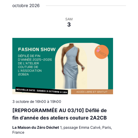
t
i
i
octobre 2026
é
e
g
g
l
a
a
e
SAM
3
c
t
t
t
i
i
i
o
o
o
n
n
n
p
d
n
e
a
e
z
r
v
u
c
u
n
o
e
e
n
s
d
a
s
É
3 octobre de 16h00
à
19h00
t
u
v
[REPROGRAMMÉE AU 03/10] Défilé de
e
l
è
.
fin d’année des ateliers couture 2A2CB
t
n
La Maison du Zéro Déchet
1, passage Emma Calvé, Paris,
a
e
France
t
m