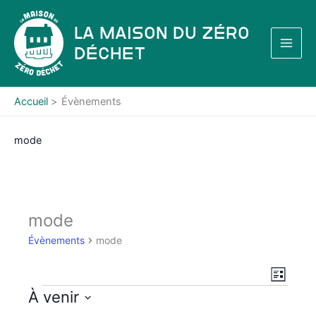
Aller
au
La Maison du Zéro
contenu
Déchet
Accueil
Évènements
mode
mode
Évènements
mode
N
N
L
a
a
i
Évènements
À venir
s
v
v
S