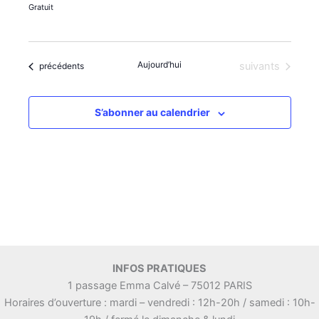
Gratuit
i
e
o
n
n
t
s
Aujourd’hui
Évènements
Évènements
suivants
précédents
S’abonner au calendrier
INFOS PRATIQUES
1 passage Emma Calvé – 75012 PARIS
Horaires d’ouverture : mardi – vendredi : 12h-20h / samedi : 10h-