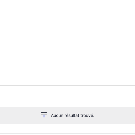
Aucun résultat trouvé.
N
o
t