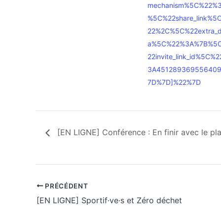
mechanism%5C%22%
%5C%22share_link%5
22%2C%5C%22extra_d
a%5C%22%3A%7B%5
22invite_link_id%5C%
3A45128936955640
7D%7D]%22%7D
[EN LIGNE] Conférence : En finir avec le plas
PRÉCÉDENT
[EN LIGNE] Sportif·ve·s et Zéro déchet