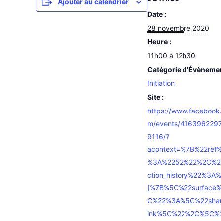
Ajouter au calendrier
Date :
28 novembre 2020
Heure :
11h00 à 12h30
Catégorie d’Évèneme
Initiation
Site :
https://www.facebook
m/events/416396229
9116/?
acontext=%7B%22ref
%3A%2252%22%2C%2
ction_history%22%3A
[%7B%5C%22surface
C%22%3A%5C%22shar
ink%5C%22%2C%5C%