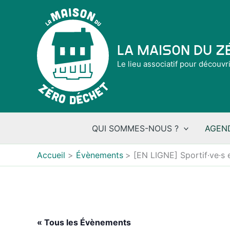
Aller
au
contenu
La Maison du 
Le lieu associatif pour découvr
QUI SOMMES-NOUS ?
AGEN
Accueil
Évènements
[EN LIGNE] Sportif·ve·s 
« Tous les Évènements