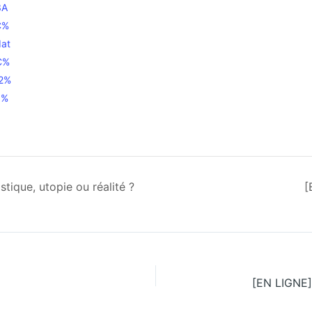
3A
C%
at
C%
22%
9%
tique, utopie ou réalité ?
[