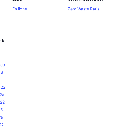
En ligne
Zero Waste Paris
nt:
.co
73
%22
2a
%22
%5
e_l
22