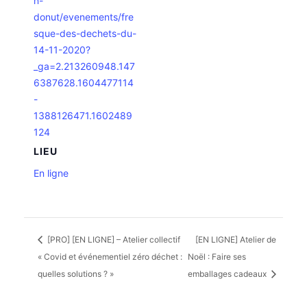
n-
donut/evenements/fre
sque-des-dechets-du-
14-11-2020?
_ga=2.213260948.147
6387628.1604477114
-
1388126471.1602489
124
LIEU
En ligne
[PRO] [EN LIGNE] – Atelier collectif
[EN LIGNE] Atelier de
« Covid et événementiel zéro déchet :
Noël : Faire ses
quelles solutions ? »
emballages cadeaux