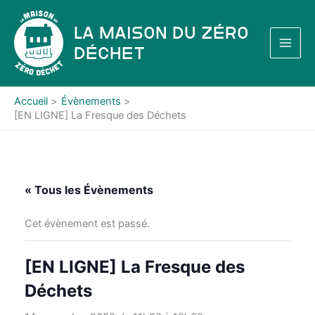
Aller
au
La Maison du Zéro
contenu
Déchet
Accueil
Évènements
[EN LIGNE] La Fresque des Déchets
« Tous les Évènements
Cet évènement est passé.
[EN LIGNE] La Fresque des
Déchets