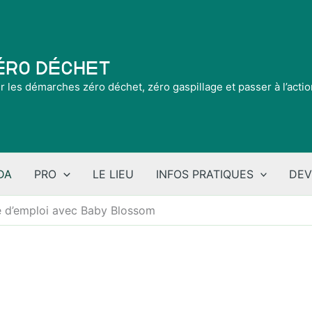
Zéro Déchet
ir les démarches zéro déchet, zéro gaspillage et passer à l’acti
DA
PRO
LE LIEU
INFOS PRATIQUES
DEV
e d’emploi avec Baby Blossom