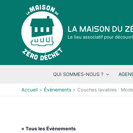
Aller
au
contenu
La Maison du 
Le lieu associatif pour découvr
QUI SOMMES-NOUS ?
AGEN
Accueil
Évènements
Couches lavables : Mod
« Tous les Évènements