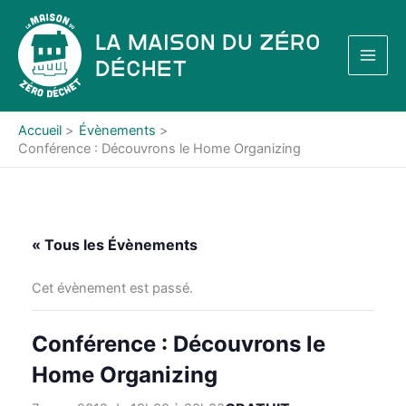
Aller
au
La Maison du Zéro
contenu
Déchet
Accueil
Évènements
Conférence : Découvrons le Home Organizing
« Tous les Évènements
Cet évènement est passé.
Conférence : Découvrons le
Home Organizing