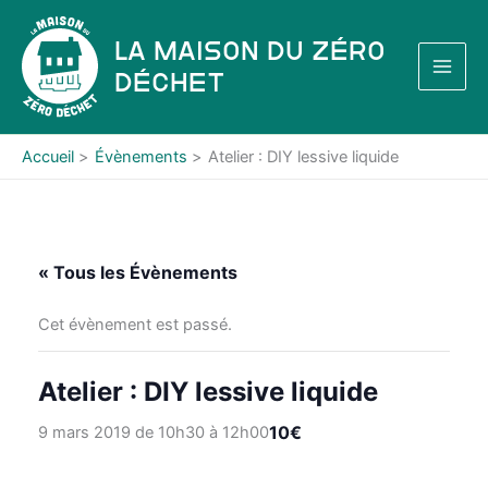
Aller
au
La Maison du Zéro
contenu
Déchet
Accueil
Évènements
Atelier : DIY lessive liquide
« Tous les Évènements
Cet évènement est passé.
Atelier : DIY lessive liquide
10€
9 mars 2019 de 10h30
à
12h00