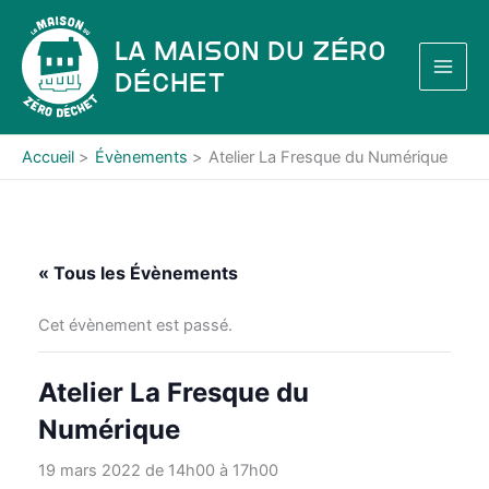
Aller
au
La Maison du Zéro
contenu
Déchet
Accueil
Évènements
Atelier La Fresque du Numérique
« Tous les Évènements
Cet évènement est passé.
Atelier La Fresque du
Numérique
19 mars 2022 de 14h00
à
17h00