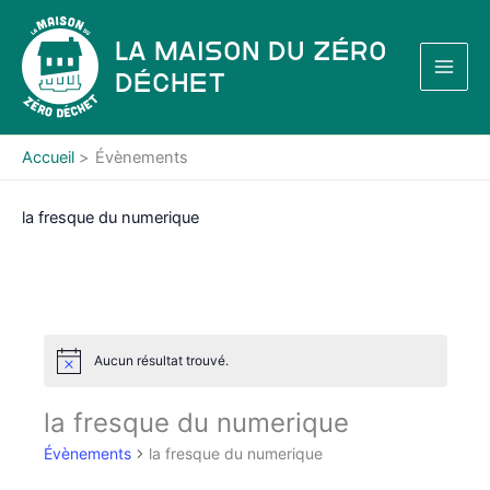
Aller
au
La Maison du Zéro
contenu
Déchet
Accueil
Évènements
la fresque du numerique
Aucun résultat trouvé.
N
o
t
la fresque du numerique
i
c
Évènements
la fresque du numerique
e