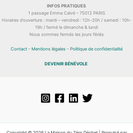
.
INFOS PRATIQUES
t
n
1 passage Emma Calvé – 75012 PARIS
a
e
Horaires d’ouverture : mardi – vendredi : 12h-20h / samedi : 10h-
t
m
19h / fermé le dimanche & lundi
i
e
Nous sommes fermés les jours fériés
o
n
n
t
s
Contact
–
Mentions légales
–
Politique de confidentialité
DEVENIR BÉNÉVOLE
Copyright © 2026 La Maison du Zéro Déchet | Propulsé par