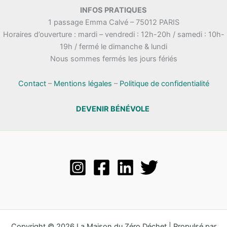
.
INFOS PRATIQUES
t
n
1 passage Emma Calvé – 75012 PARIS
a
e
Horaires d’ouverture : mardi – vendredi : 12h-20h / samedi : 10h-
t
m
19h / fermé le dimanche & lundi
i
e
Nous sommes fermés les jours fériés
o
n
n
t
s
Contact
–
Mentions légales
–
Politique de confidentialité
DEVENIR BÉNÉVOLE
Copyright © 2026 La Maison du Zéro Déchet | Propulsé par