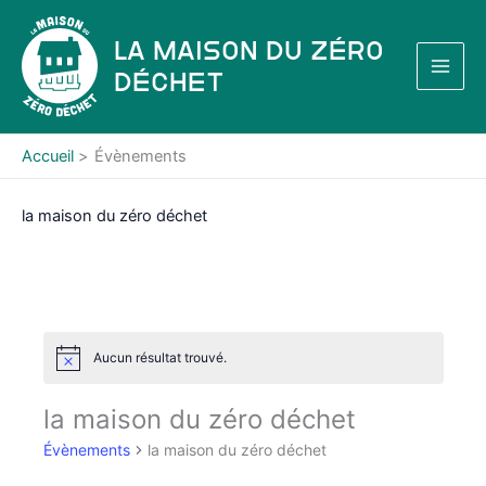
Aller
au
La Maison du Zéro
contenu
Déchet
Accueil
Évènements
la maison du zéro déchet
Aucun résultat trouvé.
N
o
t
la maison du zéro déchet
i
c
Évènements
la maison du zéro déchet
e