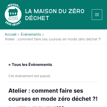
Aller
au
La Maison du Zéro
contenu
Déchet
Accueil
Évènements
Atelier : comment faire ses courses en mode zéro déchet ?!
« Tous les Évènements
Cet évènement est passé.
Atelier : comment faire ses
courses en mode zéro déchet ?!