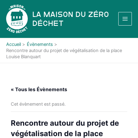
Aller
au
La Maison du Zéro
contenu
Déchet
Accueil
Évènements
Rencontre autour du projet de végétalisation de la place
Louise Blanquart
« Tous les Évènements
Cet évènement est passé.
Rencontre autour du projet de
végétalisation de la place