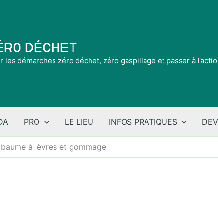
Zéro Déchet
ir les démarches zéro déchet, zéro gaspillage et passer à l’acti
DA
PRO
LE LIEU
INFOS PRATIQUES
DEV
Y baume à lèvres et gommage