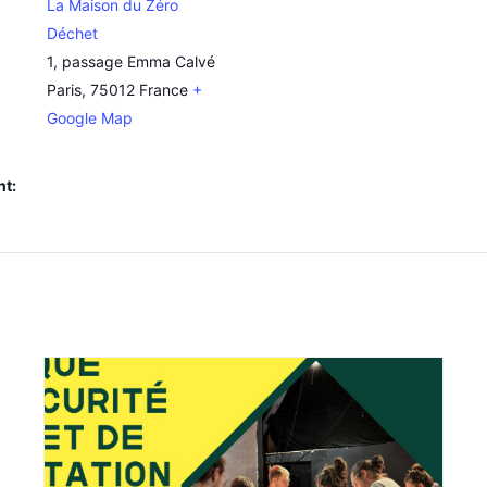
La Maison du Zéro
Déchet
1, passage Emma Calvé
Paris
,
75012
France
+
Google Map
nt: