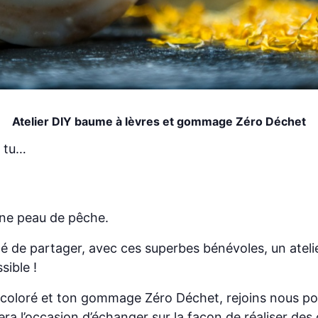
Atelier DIY baume à lèvres et gommage Zéro Déchet
s tu…
une peau de pêche.
lité de partager, avec ces superbes bénévoles, un ateli
sible !
 coloré et ton gommage Zéro Déchet, rejoins nous pou
era l’occasion d’échanger sur la façon de réaliser des