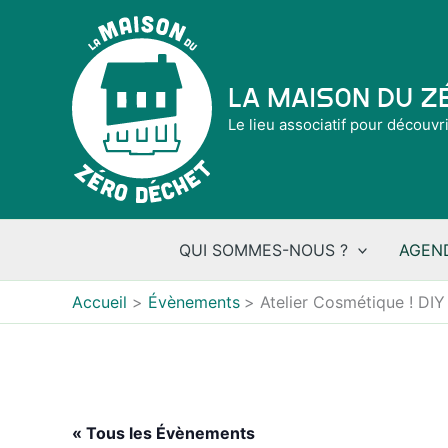
Aller
au
contenu
La Maison du 
Le lieu associatif pour découvr
QUI SOMMES-NOUS ?
AGEN
Accueil
Évènements
Atelier Cosmétique ! DI
« Tous les Évènements