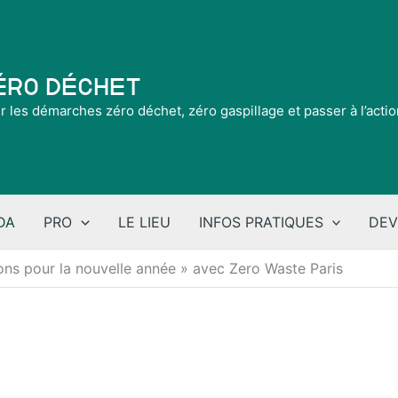
Zéro Déchet
ir les démarches zéro déchet, zéro gaspillage et passer à l’acti
DA
PRO
LE LIEU
INFOS PRATIQUES
DEV
ions pour la nouvelle année » avec Zero Waste Paris