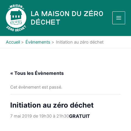
Aller
au
La Maison du Zéro
contenu
Déchet
Accueil
Évènements
Initiation au zéro déchet
« Tous les Évènements
Cet évènement est passé.
Initiation au zéro déchet
GRATUIT
7 mai 2019 de 19h30
à
21h30