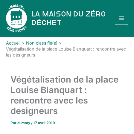
Aller
au
La Maison du Zéro
contenu
Déchet
Accueil
Non classifié(e)
Végétalisation de la place Louise Blanquart : rencontre avec
les designeurs
Végétalisation de la place
Louise Blanquart :
rencontre avec les
designeurs
Par
dummy
/
17 avril 2019