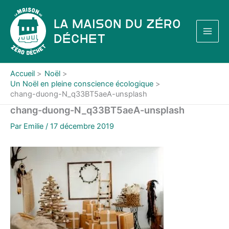
Aller
au
La Maison du Zéro
contenu
Déchet
Accueil
Noël
Un Noël en pleine conscience écologique
chang-duong-N_q33BT5aeA-unsplash
chang-duong-N_q33BT5aeA-unsplash
Par
Emilie
/
17 décembre 2019