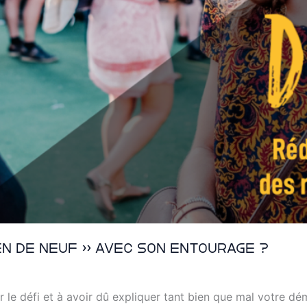
en de neuf » avec son entourage ?
r le défi et à avoir dû expliquer tant bien que mal votre d