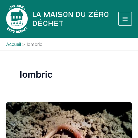
Aller
au
La Maison du Zéro
contenu
Déchet
Accueil
lombric
lombric