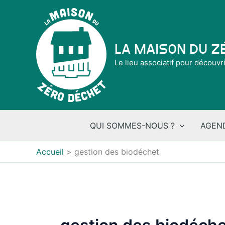
Aller
au
contenu
La Maison du 
Le lieu associatif pour découvr
QUI SOMMES-NOUS ?
AGEN
Accueil
gestion des biodéchet