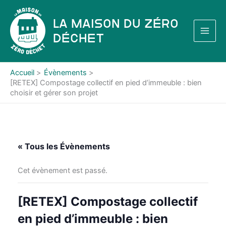
Aller
au
La Maison du Zéro
contenu
Déchet
Accueil
Évènements
[RETEX] Compostage collectif en pied d’immeuble : bien
choisir et gérer son projet
« Tous les Évènements
Cet évènement est passé.
[RETEX] Compostage collectif
en pied d’immeuble : bien