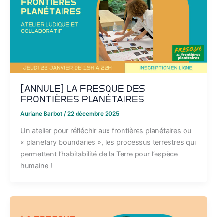
[ANNULE] La Fresque des
Frontières Planétaires
Auriane Barbot
/
22 décembre 2025
Un atelier pour réfléchir aux frontières planétaires ou
« planetary boundaries », les processus terrestres qui
permettent l’habitabilité de la Terre pour l’espèce
humaine !