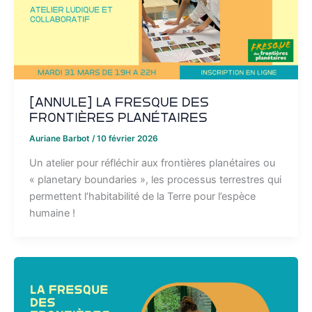
[ANNULE] La Fresque des
Frontières Planétaires
Auriane Barbot
/
10 février 2026
Un atelier pour réfléchir aux frontières planétaires ou
« planetary boundaries », les processus terrestres qui
permettent l’habitabilité de la Terre pour l’espèce
humaine !