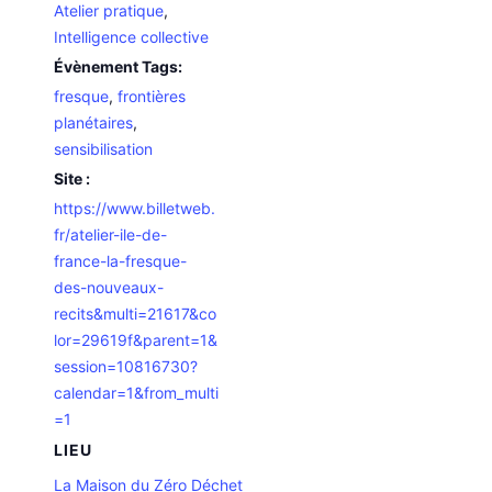
Atelier pratique
,
Intelligence collective
Évènement Tags:
fresque
,
frontières
planétaires
,
sensibilisation
Site :
https://www.billetweb.
fr/atelier-ile-de-
france-la-fresque-
des-nouveaux-
recits&multi=21617&co
lor=29619f&parent=1&
session=10816730?
calendar=1&from_multi
=1
LIEU
La Maison du Zéro Déchet