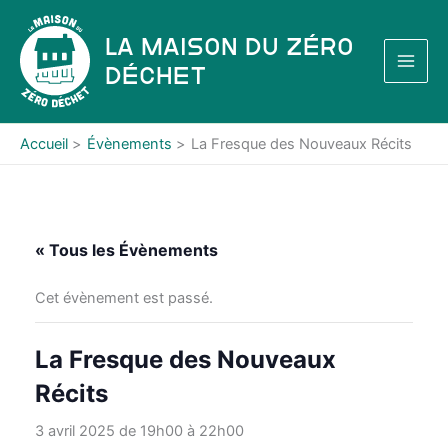
Aller
au
La Maison du Zéro
contenu
Déchet
Accueil
Évènements
La Fresque des Nouveaux Récits
« Tous les Évènements
Cet évènement est passé.
La Fresque des Nouveaux
Récits
3 avril 2025 de 19h00
à
22h00