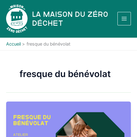
Aller
au
La Maison du Zéro
contenu
Déchet
Accueil
fresque du bénévolat
fresque du bénévolat