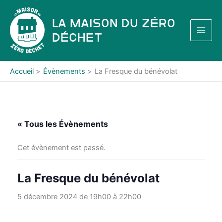
Aller
au
La Maison du Zéro
contenu
Déchet
Accueil
Évènements
La Fresque du bénévolat
« Tous les Évènements
Cet évènement est passé.
La Fresque du bénévolat
5 décembre 2024 de 19h00
à
22h00