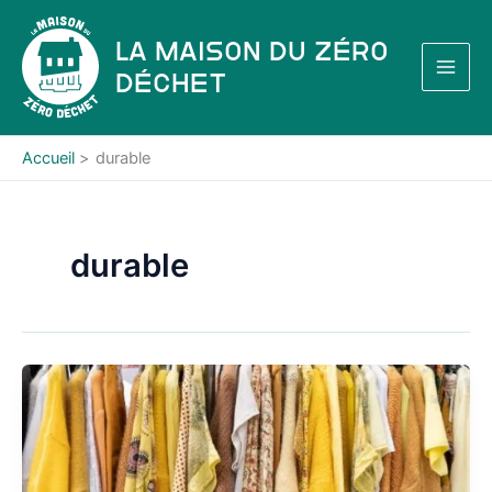
Aller
au
La Maison du Zéro
contenu
Déchet
Accueil
durable
durable